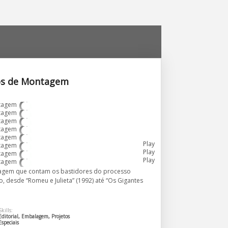
ios de Montagem
Play
Play
Play
agem que contam os bastidores do processo
, desde “Romeu e Julieta” (1992) até “Os Gigantes
Skills:
Editorial
,
Embalagem
,
Projetos
Especiais