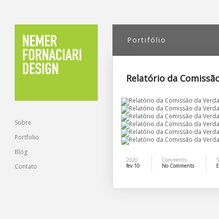
Portifólio
Relatório da Comiss
Sobre
Portfolio
Blog
2020
Comments:
S
Contato
fev 10
No Comments
E